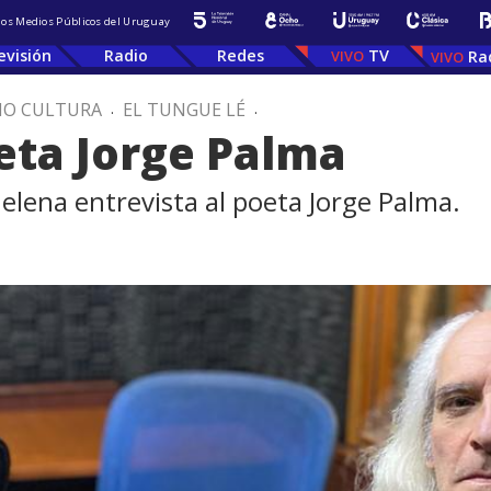
 los Medios Públicos del Uruguay
evisión
Radio
Redes
TV
Ra
IO CULTURA
.
EL TUNGUE LÉ
.
oeta Jorge Palma
lena entrevista al poeta Jorge Palma.