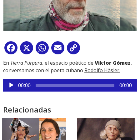
Facebook
X
WhatsApp
Email
Copy
Link
En
Tierra Púrpura
,
el espacio poético de
Viktor Gómez
,
conversamos con el poeta cubano
Rodolfo Häsler.
Reproductor
00:00
00:00
de
audio
Relacionadas