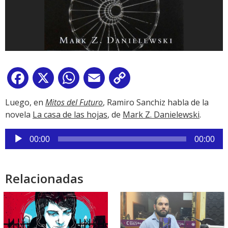
Facebook
X
WhatsApp
Email
Copy
Link
Luego, en
Mitos del Futuro
, Ramiro Sanchiz habla de la
novela
La casa de las hojas
, de
Mark Z. Danielewski
.
Reproductor
00:00
00:00
de
audio
Relacionadas