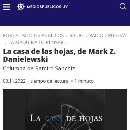
PORTAL MEDIOS PÚBLICOS
.
RADIO
.
RADIO URUGUAY
.
LA MÁQUINA DE PENSAR
.
La casa de las hojas, de Mark Z.
Danielewski
Columna de Ramiro Sanchiz
09.11.2022 |
tiempo de lectura:
< 1
minuto