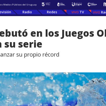
 los Medios Públicos del Uruguay
evisión
Radio
Redes
TV
Ra
ebutó en los Juegos O
 su serie
canzar su propio récord