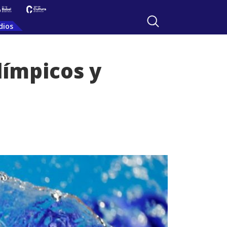
dios
límpicos y