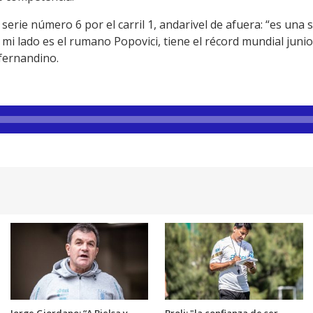
 serie número 6 por el carril 1, andarivel de afuera: “es una
a mi lado es el rumano Popovici, tiene el récord mundial juni
 fernandino.
Jorge Giordano: “A Bielsa y
Broli: "la confianza de ser