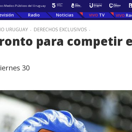
 los Medios Públicos del Uruguay
evisión
Radio
Noticias
TV
Ra
IO URUGUAY
.
DERECHOS EXCLUSIVOS
.
ronto para competir e
viernes 30