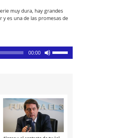
 serie muy dura, hay grandes
or y es una de las promesas de
Utiliza
00:00
las
teclas
de
flecha
arriba/abajo
para
aumentar
o
disminuir
el
volumen.
Alonso y el contrato de tv: "el