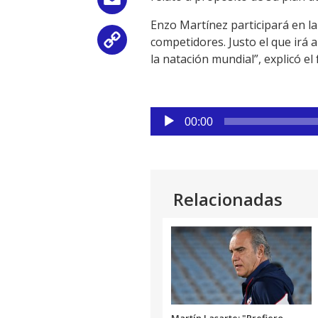
Email
Enzo Martínez participará en la
competidores. Justo el que irá 
Copy
la natación mundial”, explicó el
Link
Reproductor
00:00
de
audio
Relacionadas
Martín Lasarte: "Prefiero