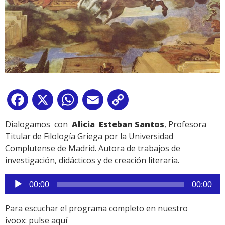
Facebook
X
WhatsApp
Email
Copy
Link
Dialogamos con
Alicia Esteban Santos
, Profesora
Titular de Filología Griega por la Universidad
Complutense de Madrid. Autora de trabajos de
investigación, didácticos y de creación literaria.
Reproductor
00:00
00:00
de
audio
Para escuchar el programa completo en nuestro
ivoox:
pulse aquí