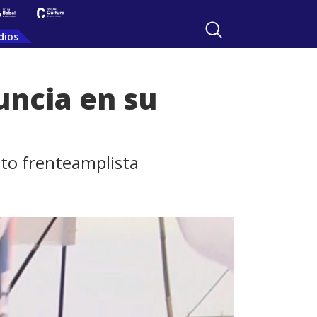
dios
uncia en su
ato frenteamplista