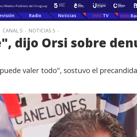
 los Medios Públicos del Uruguay
evisión
Radio
Noticias
TV
Ra
.
CANAL 5
.
NOTICIAS 5
.
", dijo Orsi sobre den
puede valer todo", sostuvo el precandid