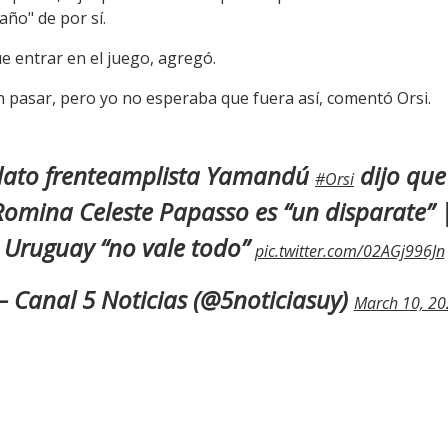
año" de por sí.
e entrar en el juego, agregó.
 pasar, pero yo no esperaba que fuera así, comentó Orsi.
dato frenteamplista Yamandú
dijo que
#Orsi
omina Celeste Papasso es “un disparate” 
Uruguay “no vale todo”
pic.twitter.com/02AGj996Jn
 Canal 5 Noticias (@5noticiasuy)
March 10, 20