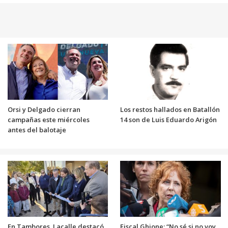
Orsi y Delgado cierran
Los restos hallados en Batallón
campañas este miércoles
14 son de Luis Eduardo Arigón
antes del balotaje
En Tambores, Lacalle destacó
Fiscal Ghione: “No sé si no voy