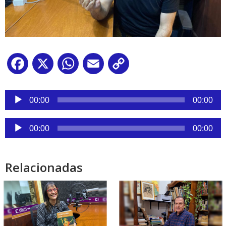
Facebook
X
WhatsApp
Email
Copy
Link
Reproductor
de
00:00
00:00
audio
Reproductor
00:00
00:00
de
audio
Relacionadas