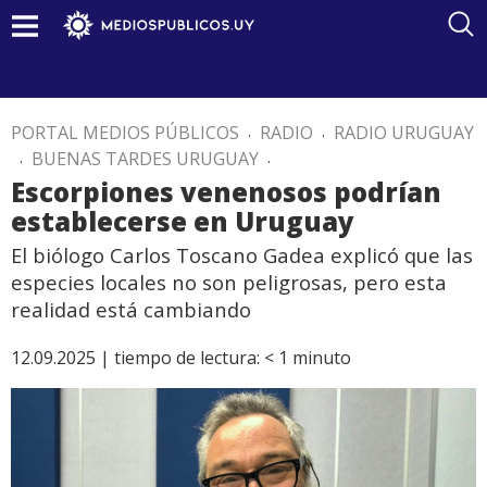
PORTAL MEDIOS PÚBLICOS
.
RADIO
.
RADIO URUGUAY
.
BUENAS TARDES URUGUAY
.
Escorpiones venenosos podrían
establecerse en Uruguay
El biólogo Carlos Toscano Gadea explicó que las
especies locales no son peligrosas, pero esta
realidad está cambiando
12.09.2025 |
tiempo de lectura:
< 1
minuto