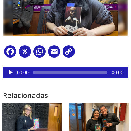
Facebook
X
WhatsApp
Email
Copy
Link
Reproductor
de
00:00
00:00
audio
Relacionadas