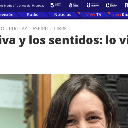
 los Medios Públicos del Uruguay
evisión
Radio
Noticias
TV
Ra
IO URUGUAY
.
ESPÍRITU LIBRE
.
va y los sentidos: lo v