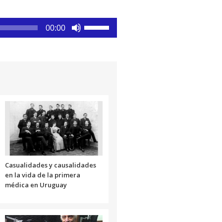
Utiliza
00:00
las
teclas
de
flecha
arriba/abajo
para
aumentar
o
disminuir
el
volumen.
Casualidades y causalidades
en la vida de la primera
médica en Uruguay