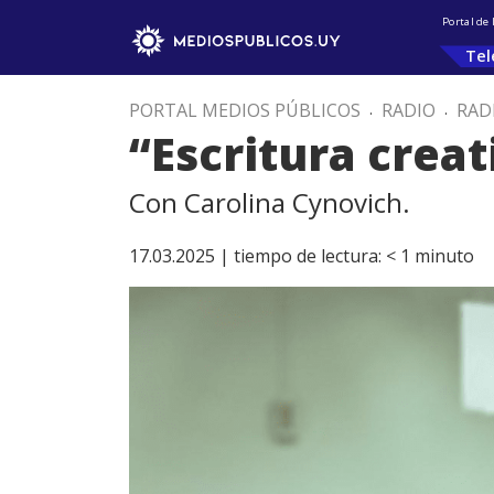
Portal de
Tel
PORTAL MEDIOS PÚBLICOS
.
RADIO
.
RAD
“Escritura creati
Con Carolina Cynovich.
17.03.2025 |
tiempo de lectura:
< 1
minuto