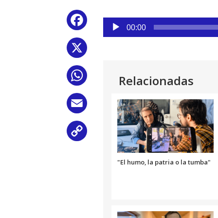
Reproductor
Facebook
de
00:00
audio
X
WhatsApp
Relacionadas
Email
Copy
Link
"El humo, la patria o la tumba"