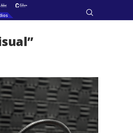
dios
isual”