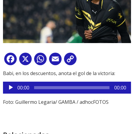
Facebook
X
WhatsApp
Email
Copy
Link
Babi, en los descuentos, anota el gol de la victoria:
Reproductor
00:00
00:00
de
audio
Foto: Guillermo Legaria/ GAMBA / adhocFOTOS