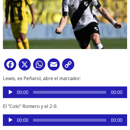
Facebook
X
WhatsApp
Email
Copy
Link
Lewis, ex Peñarol, abre el marcador:
Reproductor
00:00
00:00
de
audio
El "Colo" Romero y el 2-0:
Reproductor
00:00
00:00
de