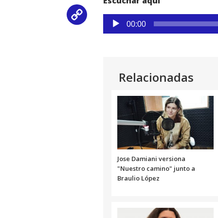
Escuchar aquí
Copy
Reproductor
00:00
de
Link
audio
Relacionadas
Jose Damiani versiona
"Nuestro camino" junto a
Braulio López