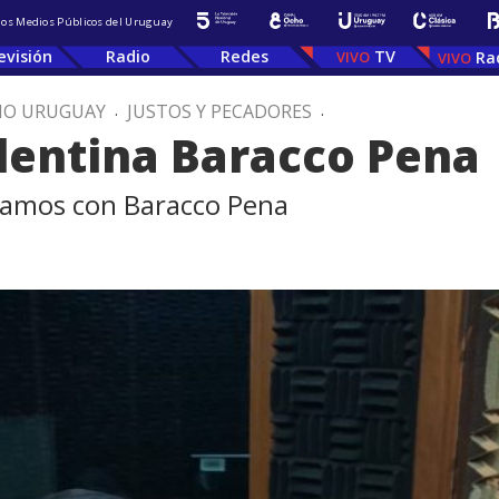
 los Medios Públicos del Uruguay
evisión
Radio
Redes
TV
Ra
IO URUGUAY
.
JUSTOS Y PECADORES
.
alentina Baracco Pena
samos con Baracco Pena