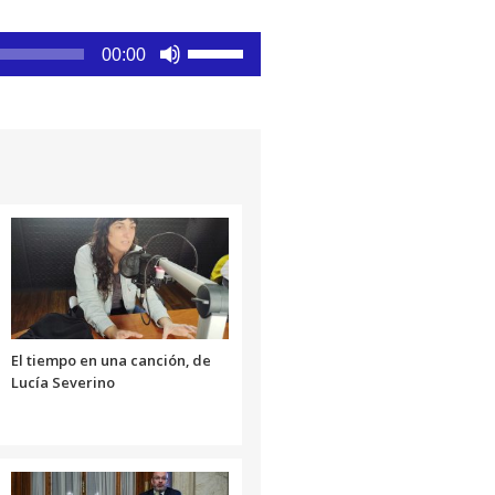
Utiliza
00:00
las
teclas
de
flecha
arriba/abajo
para
aumentar
o
disminuir
el
volumen.
El tiempo en una canción, de
Lucía Severino