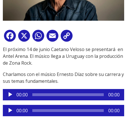
Facebook
X
WhatsApp
Email
Copy
Link
El próximo 14 de junio Caetano Veloso se presentará en
Antel Arena. El músico llega a Uruguay con la producción
de Zona Rock.
Charlamos con el músico Ernesto Díaz sobre su carrera y
sus temas fundamentales.
Reproductor
00:00
00:00
de
audio
Reproductor
00:00
00:00
de
audio