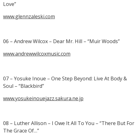
Love”
www.glennzaleski.com
06 – Andrew Wilcox – Dear Mr. Hill – “Muir Woods”
www.andrewwilcoxmusic.com
07 – Yosuke Inoue – One Step Beyond: Live At Body &
Soul – “Blackbird”
www.yosukeinouejazz.sakura.ne.jp
08 – Luther Allison – I Owe It All To You – “There But For
The Grace Of…”