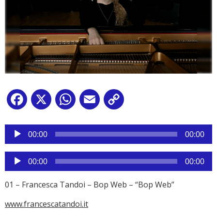
Facebook
X
WhatsApp
Email
Copy
Link
Reproductor
de
00:00
00:00
audio
Reproductor
00:00
00:00
de
audio
01 – Francesca Tandoi – Bop Web – “Bop Web”
www.francescatandoi.it