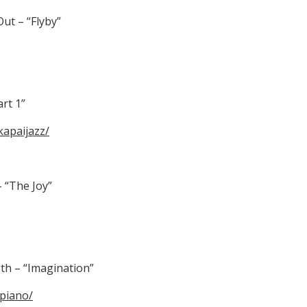
Out – “Flyby”
art 1”
apaijazz/
– “The Joy”
th – “Imagination”
piano/