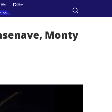
dios
Casenave, Monty