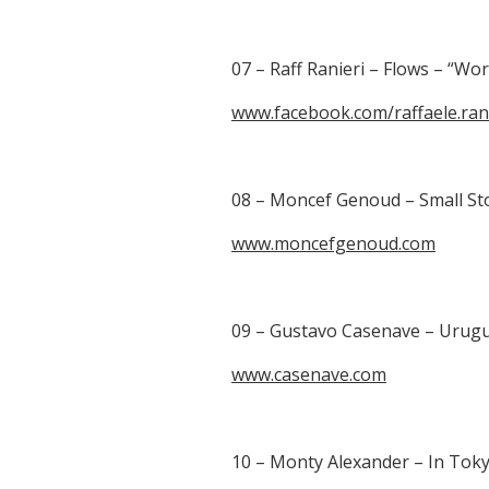
07 – Raff Ranieri – Flows – “Wo
www.facebook.com/raffaele.rani
08 – Moncef Genoud – Small Stor
www.moncefgenoud.com
09 – Gustavo Casenave – Urugua
www.casenave.com
10 – Monty Alexander – In Tok