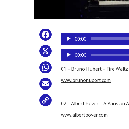
Reproductor
Facebook
de
00:00
audio
X
Reproductor
00:00
de
audio
WhatsApp
01 – Bruno Hubert – Fire Waltz –
www.brunohubert.com
Email
Copy
02 – Albert Bover – A Parisian A
Link
www.albertbover.com