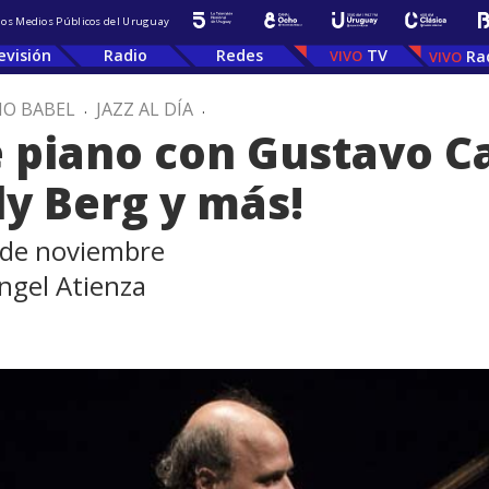
 los Medios Públicos del Uruguay
evisión
Radio
Redes
TV
Ra
IO BABEL
.
JAZZ AL DÍA
.
de piano con Gustavo 
ly Berg y más!
3 de noviembre
ngel Atienza