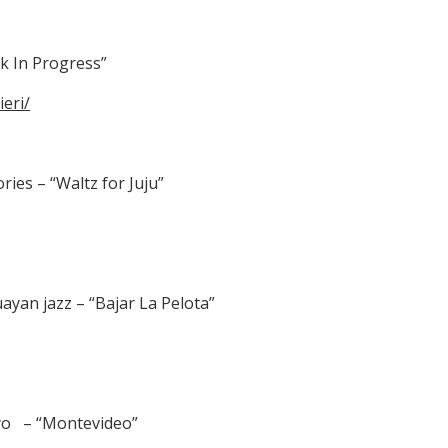
rk In Progress”
eri/
ies – “Waltz for Juju”
yan jazz – “Bajar La Pelota”
yo – “Montevideo”