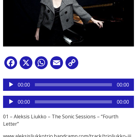
Facebook
X
WhatsApp
Email
Copy
Link
Reproductor
de
00:00
00:00
audio
Reproductor
00:00
00:00
de
audio
01 – Aleksis Liukko – The Sonic Sessions – “Fourth
Letter”
www.aleksisliukkotrio.bandcamp.com/track/trioliukko-iii