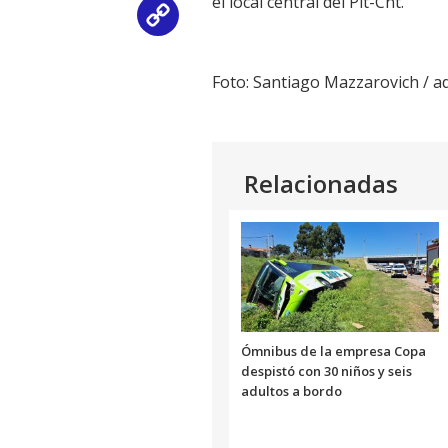
el local central del Pit-Cnt.
Copy
Link
Foto: Santiago Mazzarovich /
Relacionadas
Ómnibus de la empresa Copa
despistó con 30 niños y seis
adultos a bordo