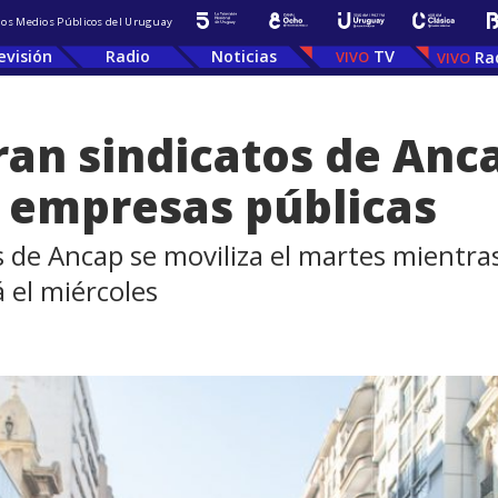
 los Medios Públicos del Uruguay
evisión
Radio
Noticias
TV
Ra
an sindicatos de Anc
 empresas públicas
 de Ancap se moviliza el martes mientras
 el miércoles