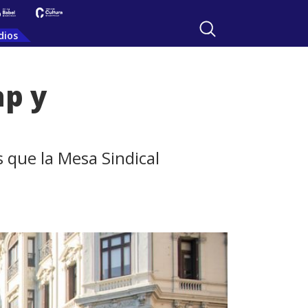
dios
ap y
 que la Mesa Sindical