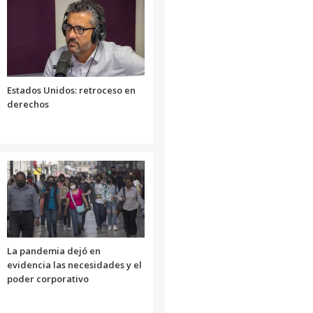
aumentar
o
disminuir
el
volumen.
Estados Unidos: retroceso en
derechos
La pandemia dejó en
evidencia las necesidades y el
poder corporativo