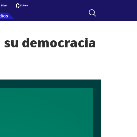
dios
n su democracia