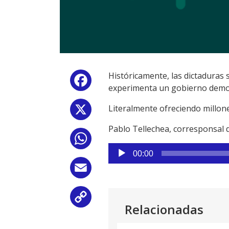
Históricamente, las dictaduras 
Facebook
experimenta un gobierno democr
Literalmente ofreciendo millone
X
Pablo Tellechea, corresponsal
WhatsApp
Reproductor
00:00
de
Email
audio
Copy
Relacionadas
Link