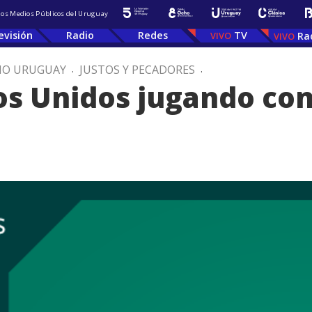
 los Medios Públicos del Uruguay
evisión
Radio
Redes
TV
Ra
IO URUGUAY
.
JUSTOS Y PECADORES
.
os Unidos jugando co