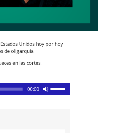
o. Estados Unidos hoy por hoy
 de oligarquía.
eces en las cortes.
Utiliza
00:00
las
teclas
de
flecha
arriba/abajo
para