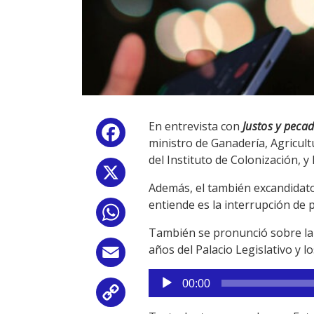
En entrevista con
Justos y peca
Facebook
ministro de Ganadería, Agricult
del Instituto de Colonización, 
X
Además, el también excandidato 
entiende es la interrupción de 
WhatsApp
También se pronunció sobre la 
años del Palacio Legislativo y 
Email
Reproductor
00:00
de
Copy
audio