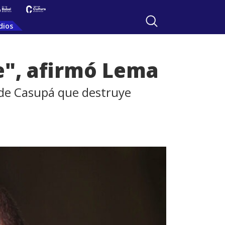
dios
e", afirmó Lema
a de Casupá que destruye