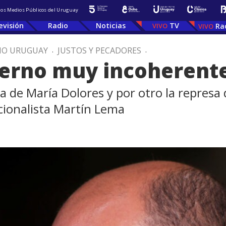
 los Medios Públicos del Uruguay
evisión
Radio
Noticias
TV
Ra
IO URUGUAY
.
JUSTOS Y PECADORES
.
ierno muy incoherent
a de María Dolores y por otro la repres
acionalista Martín Lema