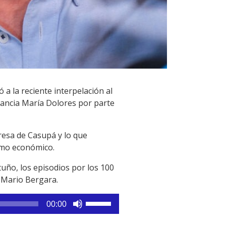
ó a la reciente interpelación al
stancia María Dolores por parte
resa de Casupá y lo que
como económico.
uño, los episodios por los 100
, Mario Bergara.
Utiliza
00:00
las
teclas