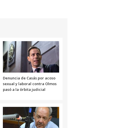
de
flecha
arriba/abajo
para
aumentar
o
disminuir
el
volumen.
Denuncia de Casás por acoso
sexual y laboral contra Olmos
pasó a la órbita judicial