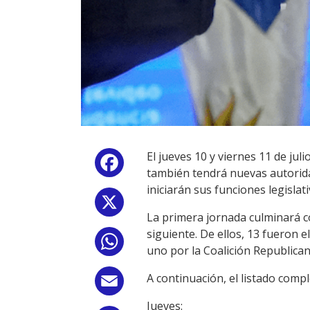
El jueves 10 y viernes 11 de j
Facebook
también tendrá nuevas autorida
iniciarán sus funciones legislat
X
La primera jornada culminará co
siguiente. De ellos, 13 fueron e
WhatsApp
uno por la Coalición Republican
A continuación, el listado comp
Email
Jueves: