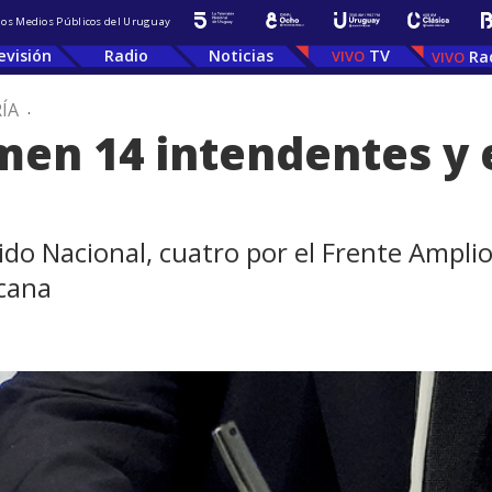
 los Medios Públicos del Uruguay
evisión
Radio
Noticias
TV
Ra
ÍA
.
en 14 intendentes y e
ido Nacional, cuatro por el Frente Ampli
icana