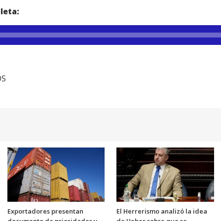
leta:
OS
Exportadores presentan
El Herrerismo analizó la idea