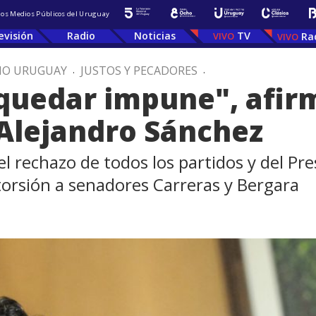
 los Medios Públicos del Uruguay
evisión
Radio
Noticias
TV
Ra
IO URUGUAY
.
JUSTOS Y PECADORES
.
quedar impune", afir
Alejandro Sánchez
 el rechazo de todos los partidos y del Pr
xtorsión a senadores Carreras y Bergara