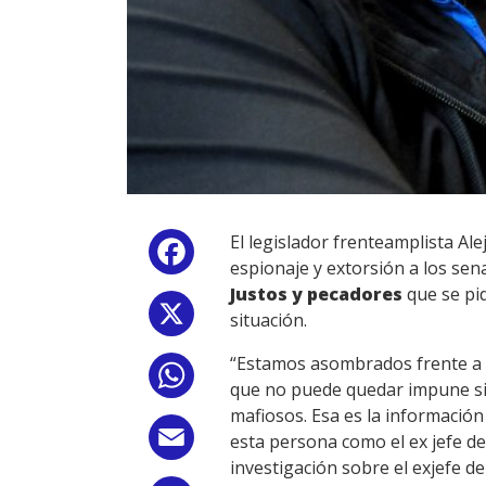
El legislador frenteamplista Ale
Facebook
espionaje y extorsión a los se
Justos y pecadores
que se pid
X
situación.
“Estamos asombrados frente a e
WhatsApp
que no puede quedar impune si 
mafiosos. Esa es la informació
Email
esta persona como el ex jefe d
investigación sobre el exjefe de