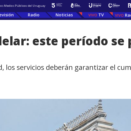
 los Medios Públicos del Uruguay
evisión
Radio
Noticias
TV
Ra
lar: este período se p
d, los servicios deberán garantizar el cum