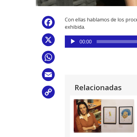
Con ellas hablamos de los proce
Facebook
exhibida.
Reproductor
X
00:00
de
audio
WhatsApp
Email
Relacionadas
Copy
Link