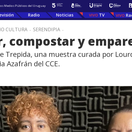
 los Medios Públicos del Uruguay
evisión
Radio
Noticias
TV
Ra
IO CULTURA
.
SERENDIPIA
.
r, compostar y empar
ge Trepida, una muestra curada por Lourde
ia Azafrán del CCE.