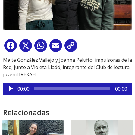
Facebook
X
WhatsApp
Email
Copy
Link
Maite González Vallejo y Joanna Peluffo, impulsoras de la
Red, junto a Violeta Lladó, integrante del Club de lectura
juvenil IREKAH.
Reproductor
00:00
00:00
de
audio
Relacionadas