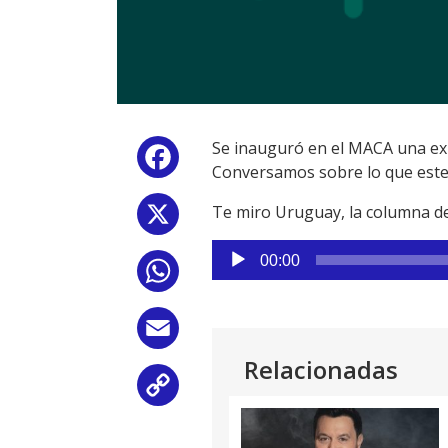
Se inauguró en el MACA una exp
Facebook
Conversamos sobre lo que este i
Te miro Uruguay, la columna 
X
Reproductor
00:00
WhatsApp
de
audio
Email
Relacionadas
Copy
Link