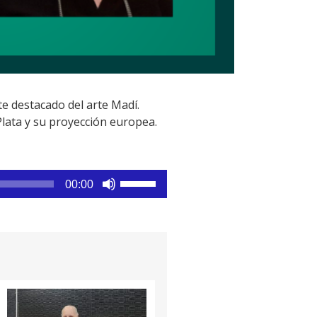
e destacado del arte Madí.
Plata y su proyección europea.
Utiliza
00:00
las
teclas
de
flecha
arriba/abajo
para
aumentar
o