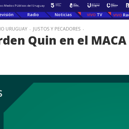
 los Medios Públicos del Uruguay
evisión
Radio
Noticias
TV
Ra
IO URUGUAY
.
JUSTOS Y PECADORES
.
rden Quin en el MACA