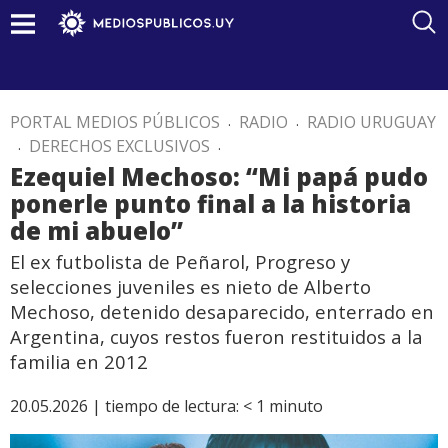
PORTAL MEDIOS PÚBLICOS
.
RADIO
.
RADIO URUGUAY
.
DERECHOS EXCLUSIVOS
.
Ezequiel Mechoso: “Mi papá pudo
ponerle punto final a la historia
de mi abuelo”
El ex futbolista de Peñarol, Progreso y
selecciones juveniles es nieto de Alberto
Mechoso, detenido desaparecido, enterrado en
Argentina, cuyos restos fueron restituidos a la
familia en 2012
20.05.2026 |
tiempo de lectura:
< 1
minuto