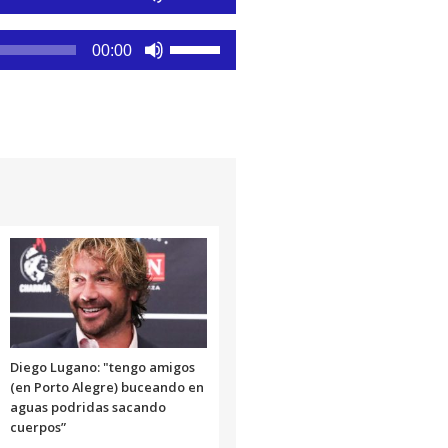
las
teclas
Utiliza
00:00
de
las
flecha
teclas
arriba/abajo
de
para
flecha
aumentar
arriba/abajo
o
para
disminuir
aumentar
el
o
volumen.
disminuir
el
volumen.
Diego Lugano: "tengo amigos
(en Porto Alegre) buceando en
aguas podridas sacando
cuerpos”