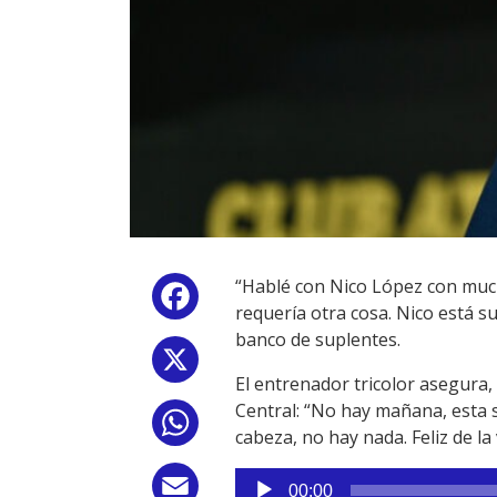
“Hablé con Nico López con much
Facebook
requería otra cosa. Nico está s
banco de suplentes.
X
El entrenador tricolor asegura
Central: “No hay mañana, esta 
WhatsApp
cabeza, no hay nada. Feliz de la
Reproductor
Email
00:00