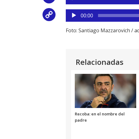
de
audio
Reproductor
Copy
00:00
de
audio
Link
Foto: Santiago Mazzarovich /
Relacionadas
Recoba: en el nombre del
padre