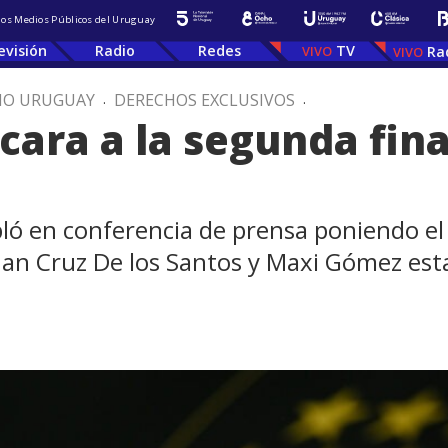
 los Medios Públicos del Uruguay
evisión
Radio
Redes
TV
Ra
IO URUGUAY
.
DERECHOS EXCLUSIVOS
.
cara a la segunda fina
ló en conferencia de prensa poniendo el 
uan Cruz De los Santos y Maxi Gómez esta