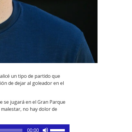
licé un tipo de partido que
ón de dejar al goleador en el
ue se jugará en el Gran Parque
 malestar, no hay dolor de
Utiliza
00:00