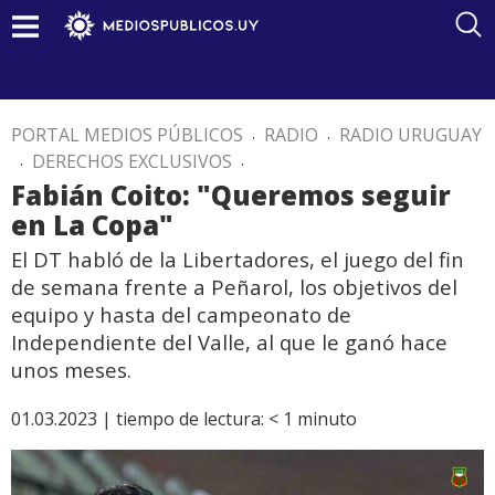
PORTAL MEDIOS PÚBLICOS
.
RADIO
.
RADIO URUGUAY
.
DERECHOS EXCLUSIVOS
.
Fabián Coito: "Queremos seguir
en La Copa"
El DT habló de la Libertadores, el juego del fin
de semana frente a Peñarol, los objetivos del
equipo y hasta del campeonato de
Independiente del Valle, al que le ganó hace
unos meses.
01.03.2023 |
tiempo de lectura:
< 1
minuto