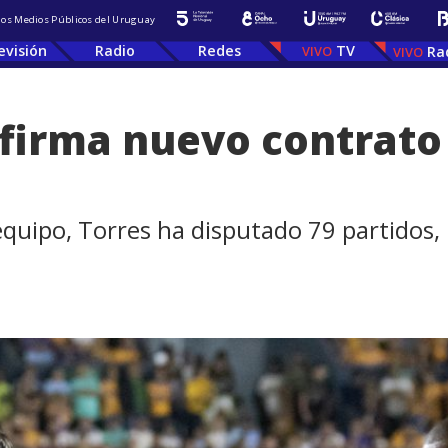
 los Medios Públicos del Uruguay
evisión
Radio
Redes
TV
Ra
firma nuevo contrato
quipo, Torres ha disputado 79 partidos, 