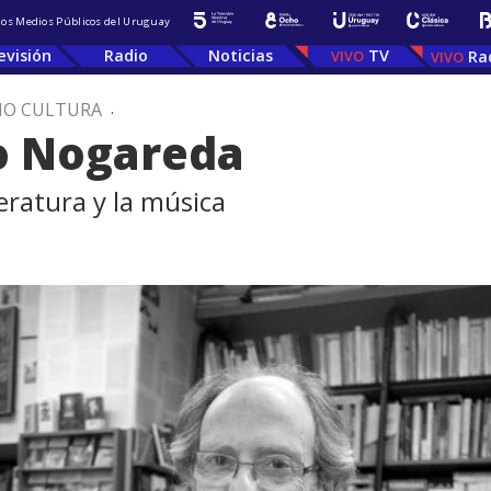
 los Medios Públicos del Uruguay
evisión
Radio
Noticias
TV
Ra
IO CULTURA
.
do Nogareda
teratura y la música