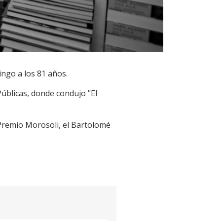
ingo a los 81 años.
 Públicas, donde condujo "El
l Premio Morosoli, el Bartolomé