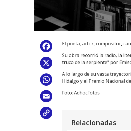
El poeta, actor, compositor, ca
Facebook
Su obra recorrió la radio, la li
truco de la serpiente" por Emis
X
A lo largo de su vasta trayecto
WhatsApp
Hidalgo y el Premio Nacional de
Foto: AdhocFotos
Email
Copy
Relacionadas
Link