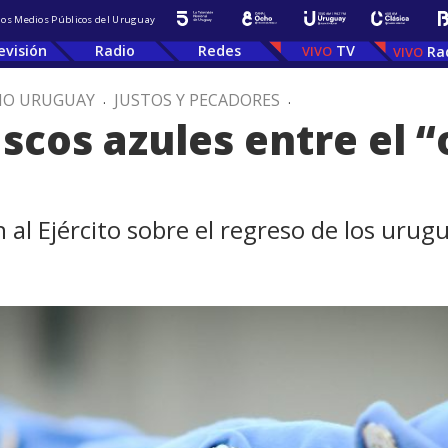
 los Medios Públicos del Uruguay
evisión
Radio
Redes
TV
Ra
IO URUGUAY
.
JUSTOS Y PECADORES
.
scos azules entre el 
 al Ejército sobre el regreso de los urug