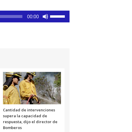
Utiliza
00:00
las
teclas
de
flecha
arriba/abajo
para
aumentar
o
disminuir
el
volumen.
Cantidad de intervenciones
supera la capacidad de
respuesta, dijo el director de
Bomberos