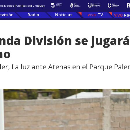
 los Medios Públicos del Uruguay
evisión
Radio
Noticias
TV
Ra
nda División se jugará
mo
líder, La luz ante Atenas en el Parque Pa