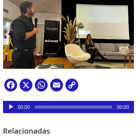
Facebook
X
WhatsApp
Email
Copy
Link
Reproductor
de
00:00
00:00
audio
Relacionadas