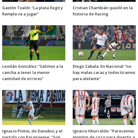
Gastón Tealdi: “La plata llegó y
Cristian Chambián quedó en la
Rampla va a jugar”
historia de Racing
Leodán González: “Salimos a la
Diego Zabala: En Nacional "no
cancha a tener la menor
hay malas caras y todos tiramos
cantidad de errores"
para alelante"
Ignacio Pintos, de Danubio, y el
Ignacio Ithurralde: "Parecemos
partido con Paranaense: "Son
monitos de circo para divertir a