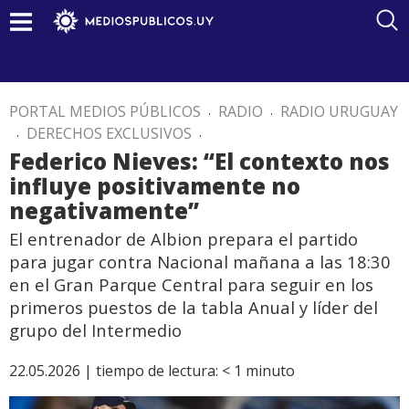
PORTAL MEDIOS PÚBLICOS
.
RADIO
.
RADIO URUGUAY
.
DERECHOS EXCLUSIVOS
.
Federico Nieves: “El contexto nos
influye positivamente no
negativamente”
El entrenador de Albion prepara el partido
para jugar contra Nacional mañana a las 18:30
en el Gran Parque Central para seguir en los
primeros puestos de la tabla Anual y líder del
grupo del Intermedio
22.05.2026 |
tiempo de lectura:
< 1
minuto