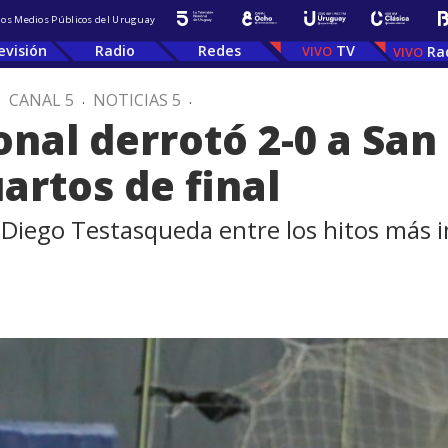
 los Medios Públicos del Uruguay
evisión
Radio
Redes
TV
Ra
.
CANAL 5
.
NOTICIAS 5
.
nal derrotó 2-0 a San
uartos de final
or Diego Testasqueda entre los hitos más 