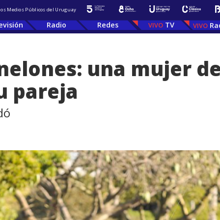
 los Medios Públicos del Uruguay
evisión
Radio
Redes
TV
Ra
nelones: una mujer de
u pareja
dó