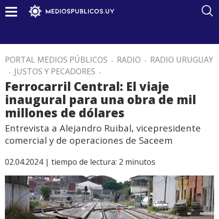
PORTAL MEDIOS PÚBLICOS
.
RADIO
.
RADIO URUGUAY
.
JUSTOS Y PECADORES
.
Ferrocarril Central: El viaje
inaugural para una obra de mil
millones de dólares
Entrevista a Alejandro Ruibal, vicepresidente
comercial y de operaciones de Saceem
02.04.2024 |
tiempo de lectura:
2
minutos