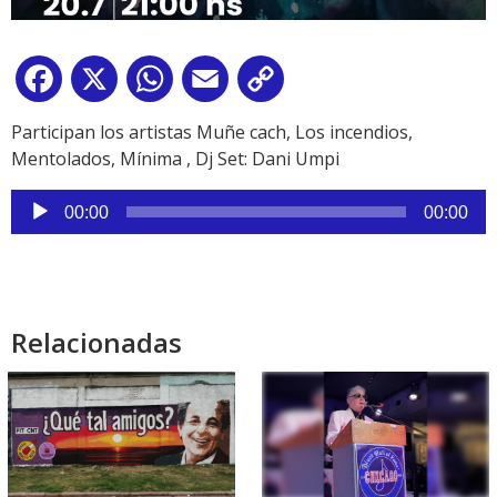
Facebook
X
WhatsApp
Email
Copy
Link
Participan los artistas Muñe cach, Los incendios,
Mentolados, Mínima , Dj Set: Dani Umpi
Reproductor
00:00
00:00
de
audio
Relacionadas