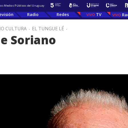
 los Medios Públicos del Uruguay
evisión
Radio
Redes
TV
Ra
IO CULTURA
.
EL TUNGUE LÉ
.
e Soriano