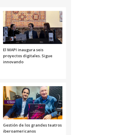
el
o
para
volumen.
disminuir
aumentar
el
o
volumen.
disminuir
el
volumen.
El MAPI inaugura seis
proyectos digitales. Sigue
innovando
Gestión de los grandes teatros
iberoamericanos