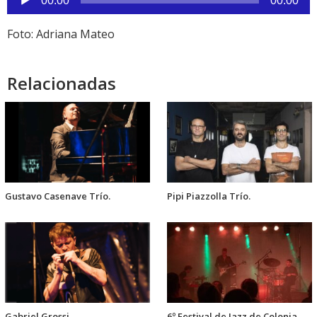
00:00
00:00
de
audio
Foto: Adriana Mateo
Relacionadas
Gustavo Casenave Trío.
Pipi Piazzolla Trío.
Gabriel Grossi
6º Festival de Jazz de Colonia