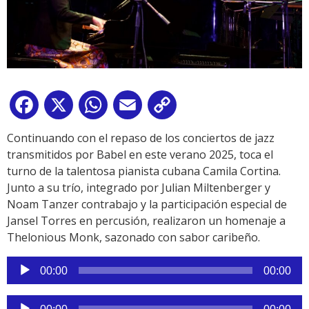
Facebook
X
WhatsApp
Email
Copy
Link
Continuando con el repaso de los conciertos de jazz
transmitidos por Babel en este verano 2025, toca el
turno de la talentosa pianista cubana Camila Cortina.
Junto a su trío, integrado por Julian Miltenberger y
Noam Tanzer contrabajo y la participación especial de
Jansel Torres en percusión, realizaron un homenaje a
Thelonious Monk, sazonado con sabor caribeño.
Reproductor
00:00
00:00
de
audio
Reproductor