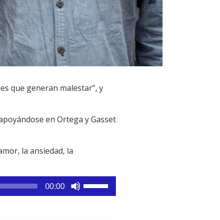
es que generan malestar”, y
s, apoyándose en Ortega y Gasset
mor, la ansiedad, la
Utiliza
00:00
las
teclas
de