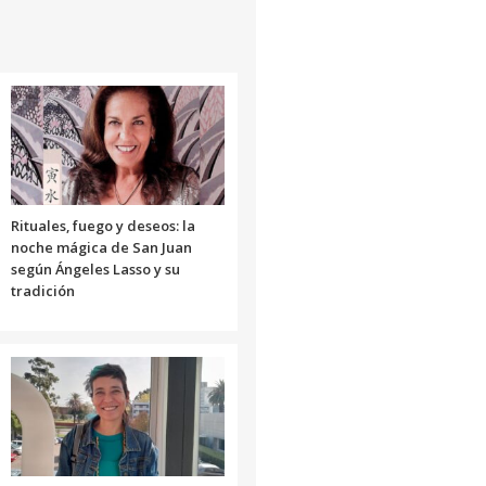
flecha
arriba/abajo
para
aumentar
o
disminuir
el
volumen.
Rituales, fuego y deseos: la
noche mágica de San Juan
según Ángeles Lasso y su
tradición