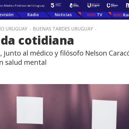
 los Medios Públicos del Uruguay
evisión
Radio
Noticias
TV
Ra
IO URUGUAY
.
BUENAS TARDES URUGUAY
.
vida cotidiana
 junto al médico y filósofo Nelson Carac
en salud mental