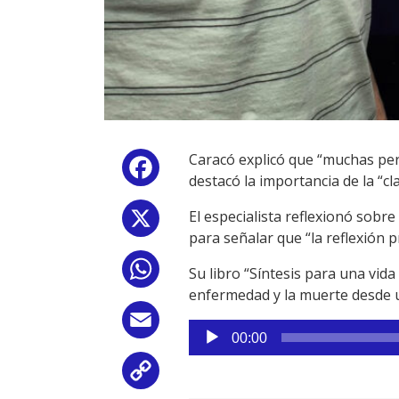
Caracó explicó que “muchas pe
Facebook
destacó la importancia de la “cl
El especialista reflexionó sobr
X
para señalar que “la reflexión 
WhatsApp
Su libro “Síntesis para una vi
enfermedad y la muerte desde un
Email
Reproductor
00:00
de
audio
Copy