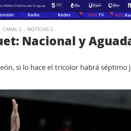
 los Medios Públicos del Uruguay
evisión
Radio
Redes
TV
Ra
.
CANAL 5
.
NOTICIAS 5
.
uet: Nacional y Aguada
ón, si lo hace el tricolor habrá séptimo