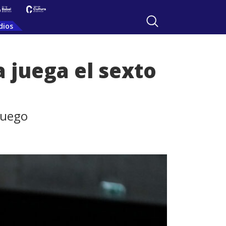
dios
 juega el sexto
 juego