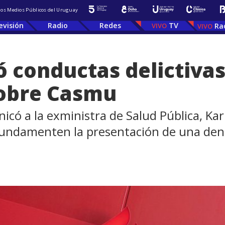
 los Medios Públicos del Uruguay
evisión
Radio
Redes
TV
Ra
tó conductas delictiva
sobre Casmu
nicó a la exministra de Salud Pública, Ka
fundamenten la presentación de una den