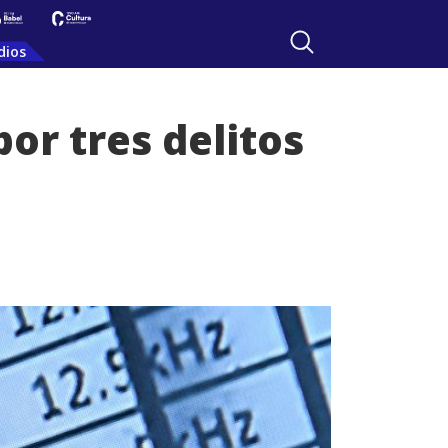
dios
or tres delitos