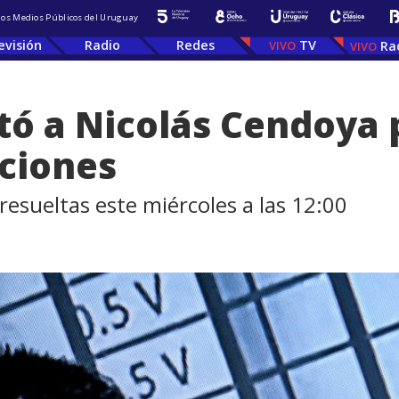
 los Medios Públicos del Uruguay
evisión
Radio
Redes
TV
Ra
tó a Nicolás Cendoya p
ciones
resueltas este miércoles a las 12:00