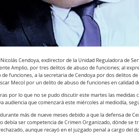
a Nicolás Cendoya, exdirector de la Unidad Reguladora de Se
ente Amplio, por tres delitos de abuso de funciones; al expre
de funciones, a la secretaria de Cendoya por dos delitos de
Oscar Mecol por un delito de abuso de funciones en calidad d
ras por lo que no se pudo discutir este martes las medidas 
a audiencia que comenzará este miércoles al mediodía, segú
ó durante más de nueve meses debido a que la defensa de Cen
 debía ser competencia de Crimen Organizado, dónde se tra
 rechazado, aunque recayó en el juzgado penal a cargo del do