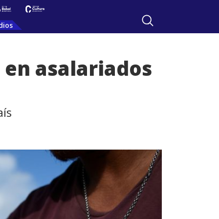
dios
 en asalariados
aís