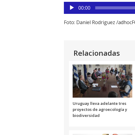
audio
Reproductor
00:00
de
audio
Foto: Daniel Rodriguez /adho
Relacionadas
Uruguay lleva adelante tres
proyectos de agroecología y
biodiversidad