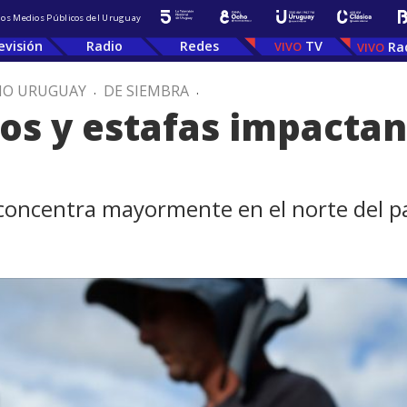
 los Medios Públicos del Uruguay
evisión
Radio
Redes
TV
Ra
IO URUGUAY
.
DE SIEMBRA
.
s y estafas impactan
 concentra mayormente en el norte del p