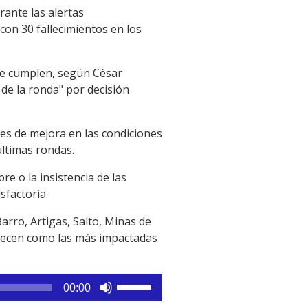
rante las alertas
 con 30 fallecimientos en los
 se cumplen, según César
 de la ronda" por decisión
ades de mejora en las condiciones
ltimas rondas.
re o la insistencia de las
sfactoria.
arro, Artigas, Salto, Minas de
arecen como las más impactadas
Utiliza
00:00
las