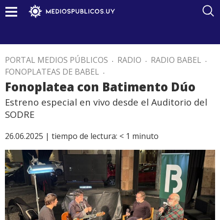
PORTAL MEDIOS PÚBLICOS
.
RADIO
.
RADIO BABEL
.
FONOPLATEAS DE BABEL
.
Fonoplatea con Batimento Dúo
Estreno especial en vivo desde el Auditorio del
SODRE
26.06.2025 |
tiempo de lectura:
< 1
minuto