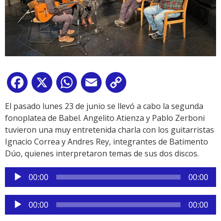
Facebook
X
WhatsApp
Email
Copy
Link
El pasado lunes 23 de junio se llevó a cabo la segunda
fonoplatea de Babel. Angelito Atienza y Pablo Zerboni
tuvieron una muy entretenida charla con los guitarristas
Ignacio Correa y Andres Rey, integrantes de Batimento
Dúo, quienes interpretaron temas de sus dos discos.
Reproductor
00:00
00:00
de
audio
Reproductor
00:00
00:00
de