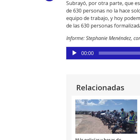
Subrayó, por otra parte, que est
Link
de 630 personas no la hace solo 
equipo de trabajo, y hoy podemo
de las 630 personas formalizada
Informe: Stephanie Menéndez, cor
Reproductor
00:00
de
audio
Relacionadas
Más policías y horas de