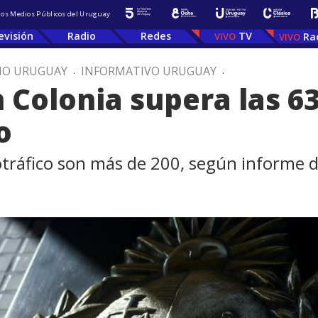
 los Medios Públicos del Uruguay
evisión
Radio
Redes
TV
Ra
IO URUGUAY
.
INFORMATIVO URUGUAY
.
 Colonia supera las 6
o
otráfico son más de 200, según informe de