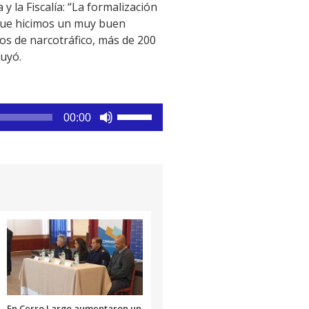
y la Fiscalía: “La formalización
o que hicimos un muy buen
os de narcotráfico, más de 200
luyó.
Utiliza
00:00
las
teclas
de
flecha
arriba/abajo
para
aumentar
o
disminuir
el
volumen.
En Cerro Largo aumentaron un