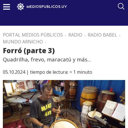
PORTAL MEDIOS PÚBLICOS
.
RADIO
.
RADIO BABEL
.
MUNDO ARNICHO
.
Forró (parte 3)
Quadrilha, frevo, maracatú y más...
05.10.2024 |
tiempo de lectura:
< 1
minuto