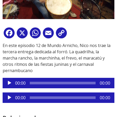
Facebook
X
WhatsApp
Email
Copy
Link
En este episodio 12 de Mundo Arnicho, Nico nos trae la
tercera entrega dedicada al forró. La quadrilha, la
marcha rancho, la marchinha, el frevo, el maracatú y
otros ritmos de las fiestas juninas y el carnaval
pernambucano
Reproductor
00:00
00:00
de
audio
Reproductor
00:00
00:00
de
audio